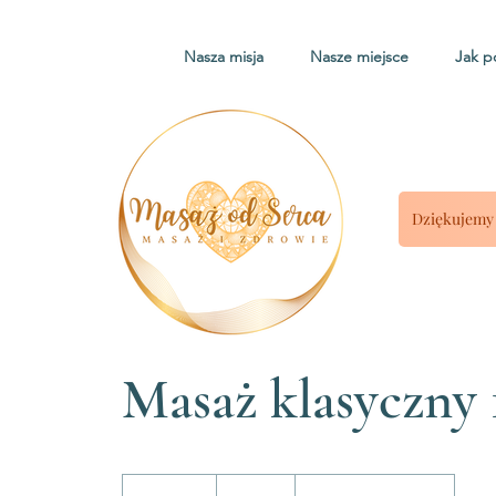
Nasza misja
Nasze miejsce
Jak 
Dziękujemy 
Masaż klasyczny 
230
złotych