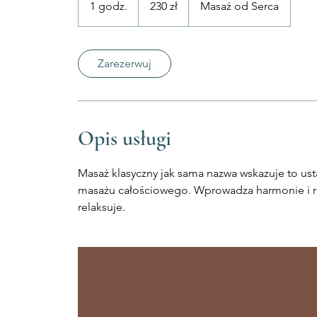
1 godz.
1
230 zł
Masaż od Serca
polskich
g
o
d
Zarezerwuj
z
Opis usługi
Masaż klasyczny jak sama nazwa wskazuje to u
masażu całościowego. Wprowadza harmonie i r
relaksuje.