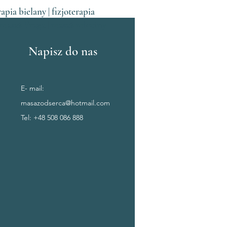
pia bielany | fizjoterapia
| masaż Praga | masaż młociny
Napisz do nas
E- mail:
masazodserca@hotmail.com
Tel:
+48 508 086 888