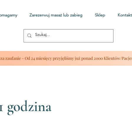
pomagamy
Zarezerwuj masaż lub zabieg
Sklep
Kontakt
za zaufanie - Od 24 miesięcy przyjęliśmy już ponad 2000 Klientów/Pacj
1 godzina