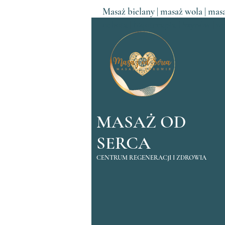
Masaż bielany | masaż wola | masa
ochota | fizjoterapia Ursynów | 
MASAŻ OD
SERCA
CENTRUM REGENERACJI I ZDROWIA