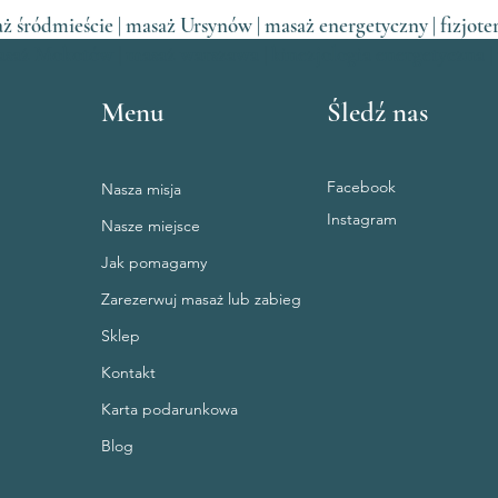
ż śródmieście | masaż Ursynów | masaż energetyczny | fizjotera
masaż Mokotów | masaż warszawa | kinezjologia energetyczna 
Menu
Śledź nas
Facebook
Nasza misja
Instagram
Nasze miejsce
Jak pomagamy
Zarezerwuj masaż lub zabieg
Sklep
Kontakt
Karta podarunkowa
Blog