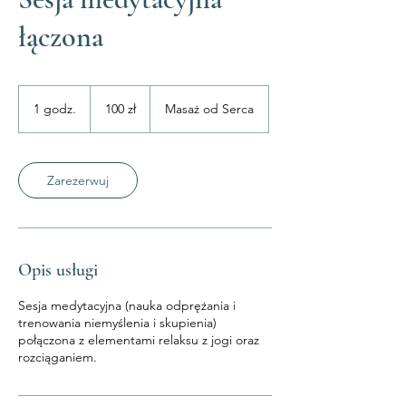
łączona
100
złotych
1 godz.
1
100 zł
Masaż od Serca
polskich
g
o
d
z
Zarezerwuj
Opis usługi
Sesja medytacyjna (nauka odprężania i
trenowania niemyślenia i skupienia)
połączona z elementami relaksu z jogi oraz
rozciąganiem.