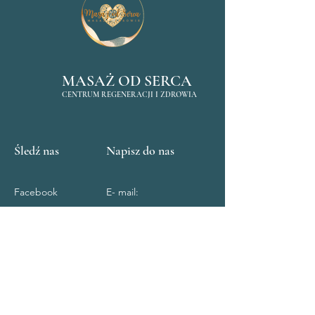
MASAŻ OD SERCA
CENTRUM REGENERACJI I ZDROWIA
Śledź nas
Napisz do nas
Facebook
E- mail:
Instagram
masazodserca@hotmail.
com
Tel:
+48 508 086 888