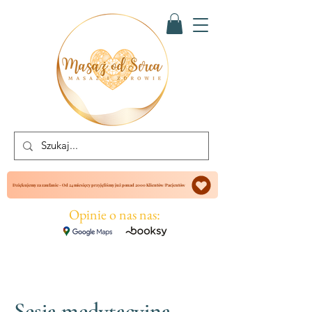
Dziękujemy za zaufanie - Od 24 miesięcy przyjęliśmy już ponad 2000 Klientów/Pacjentów
Opinie o nas nas:
Sesja medytacyjna