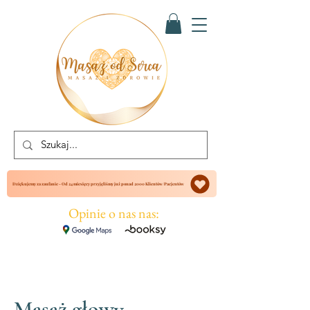
Dziękujemy za zaufanie - Od 24 miesięcy przyjęliśmy już ponad 2000 Klientów/Pacjentów
Opinie o nas nas:
Masaż głowy