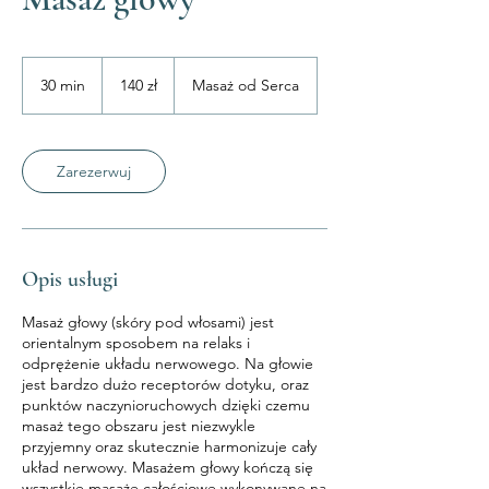
140
złotych
30 min
3
140 zł
Masaż od Serca
polskich
0
m
i
n
Zarezerwuj
Opis usługi
Masaż głowy (skóry pod włosami) jest
orientalnym sposobem na relaks i
odprężenie układu nerwowego. Na głowie
jest bardzo dużo receptorów dotyku, oraz
punktów naczynioruchowych dzięki czemu
masaż tego obszaru jest niezwykle
przyjemny oraz skutecznie harmonizuje cały
układ nerwowy. Masażem głowy kończą się
wszystkie masaże całościowe wykonywane na